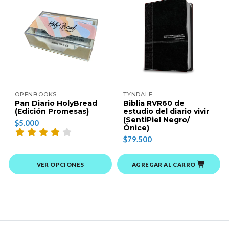
OPENBOOKS
TYNDALE
Pan Diario HolyBread
Biblia RVR60 de
(Edición Promesas)
estudio del diario vivir
(SentiPiel Negro/
$5.000
Ónice)
$79.500
VER OPCIONES
AGREGAR AL CARRO