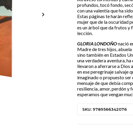
profundos, tocó fondo, secó
con una valentía que ha sido
Estas páginas te harán refl
mujer que de la oscuridad p
es un árbol que da frutos y f
lección.
GLORIA LONDOÑO
nació e
Madre de tres hijos, abuela
sino también en Estados Uni
una verdadera aventura, ha
llevaron a aferrarse a Dios 
en ese peregrinaje salvaje q
imaginado o propuesto ser e
mensaje de que debía compa
resiliencia, amor, perdón y f
esperamos que vengan muc
SKU: 9789566342076