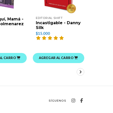
EDITORIAL SHIFT
NATURALM
uí, Mamá -
SOBRENAT
Incastigable - Danny
Colmenarez
Ambos Y 
Silk
Nathan
$15.000
$13.000
AL CARRO
AGREGAR AL CARRO
AGREGAR
SÍGUENOS