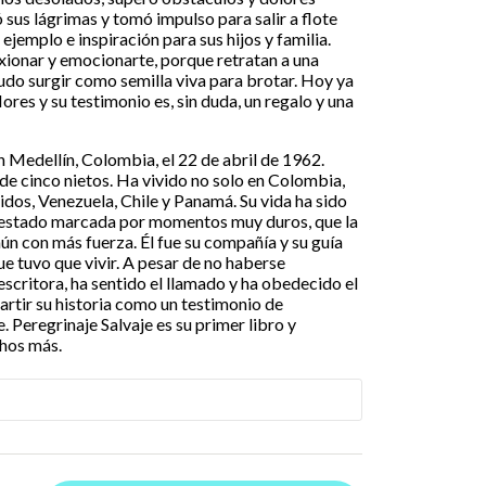
 sus lágrimas y tomó impulso para salir a flote
 ejemplo e inspiración para sus hijos y familia.
exionar y emocionarte, porque retratan a una
udo surgir como semilla viva para brotar. Hoy ya
lores y su testimonio es, sin duda, un regalo y una
n Medellín, Colombia, el 22 de abril de 1962.
 de cinco nietos. Ha vivido no solo en Colombia,
dos, Venezuela, Chile y Panamá. Su vida ha sido
 estado marcada por momentos muy duros, que la
aún con más fuerza. Él fue su compañía y su guía
ue tuvo que vivir. A pesar de no haberse
scritora, ha sentido el llamado y ha obedecido el
rtir su historia como un testimonio de
e. Peregrinaje Salvaje es su primer libro y
hos más.