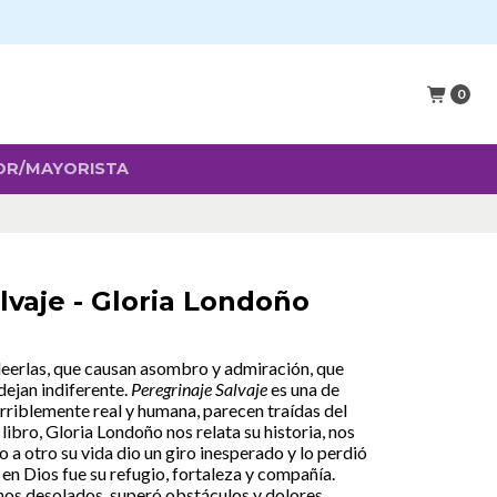
0
OR/MAYORISTA
lvaje - Gloria Londoño
 leerlas, que causan asombro y admiración, que
dejan indiferente.
Peregrinaje Salvaje
es una de
erriblemente real y humana, parecen traídas del
 libro, Gloria Londoño nos relata su historia, nos
 otro su vida dio un giro inesperado y lo perdió
e en Dios fue su refugio, fortaleza y compañía.
os desolados, superó obstáculos y dolores