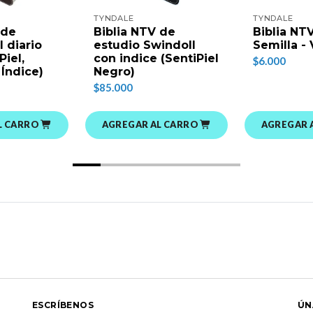
TYNDALE
TYNDALE
 de
Biblia NTV de
Biblia NT
l diario
estudio Swindoll
Semilla -
Piel,
con indice (SentiPiel
$6.000
 Índice)
Negro)
$85.000
L CARRO
AGREGAR AL CARRO
AGREGAR 
ESCRÍBENOS
ÚN