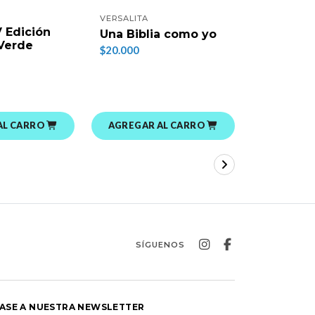
VERSALITA
TYNDALE
V Edición
Biblia N
Una Biblia como yo
 Verde
estudio d
$20.000
vivir (Pi
Negro)
$79.500
AL CARRO
AGREGAR AL CARRO
AGREGAR
SÍGUENOS
ASE A NUESTRA NEWSLETTER