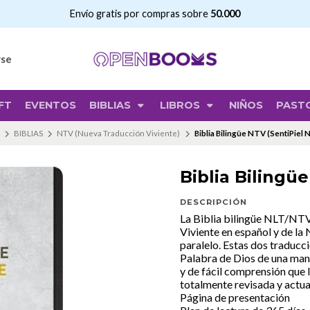
Envío gratis por compras sobre
50.000
rse
FT
EVENTOS
BIBLIAS
LIBROS
NIÑOS
PAST
BIBLIAS
NTV (Nueva Traducción Viviente)
Biblia Bilingüe NTV (SentiPiel 
Biblia Bilingü
DESCRIPCIÓN
La Biblia bilingüe NLT/NTV
Viviente en español y de la
paralelo. Estas dos traducc
Palabra de Dios de una maner
y de fácil comprensión que 
totalmente revisada y actual
Página de presentación