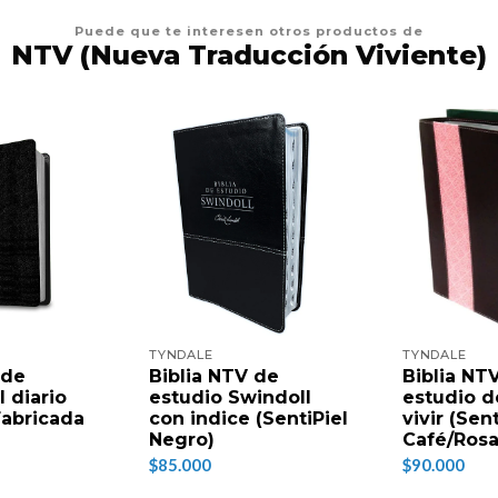
Puede que te interesen otros productos de
NTV (Nueva Traducción Viviente)
TYNDALE
TYNDALE
 de
Biblia NTV de
Biblia NT
l diario
estudio Swindoll
estudio de
 Fabricada
con indice (SentiPiel
vivir (Sent
Negro)
Café/Rosa
$85.000
$90.000