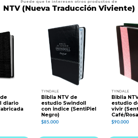
Puede que te interesen otros productos de
NTV (Nueva Traducción Viviente)
TYNDALE
TYNDALE
 de
Biblia NTV de
Biblia NT
l diario
estudio Swindoll
estudio de
 Fabricada
con indice (SentiPiel
vivir (Sent
Negro)
Café/Rosa
$85.000
$90.000