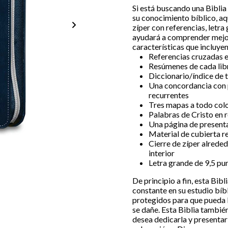
Si está buscando una Biblia
su conocimiento bíblico, aqu
zíper con referencias, letra
ayudará a comprender mejor
características que incluyen
Referencias cruzadas e
Resúmenes de cada libr
Diccionario/índice de 
Una concordancia con 
recurrentes
Tres mapas a todo col
Palabras de Cristo en 
Una página de presenta
Material de cubierta re
Cierre de zíper alreded
interior
Letra grande de 9,5 punt
De principio a fin, esta Bib
constante en su estudio bíbli
protegidos para que pueda l
se dañe. Esta Biblia también
desea dedicarla y presentarl