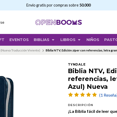
Envío gratis por compras sobre
50.000
rse
FT
EVENTOS
BIBLIAS
LIBROS
NIÑOS
PAST
(Nueva Traducción Viviente)
Biblia NTV, Edición zíper con referencias, letra gra
TYNDALE
Biblia NTV, Ed
referencias, le
Azul) Nueva
(1 Reseña
DESCRIPCIÓN
¡La Biblia fácil de leer q