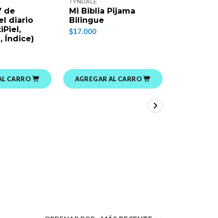
TYNDALE
NATURALM
SOBRENAT
V de
Mi Biblia Pijama
Evangel
l diario
Bilingue
Poderoso
iPiel,
$17.000
Wimber 
, Índice)
Springer
$16.000
AL CARRO
AGREGAR AL CARRO
AGREGAR