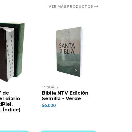
VER MÁS PRODUCTOS
TYNDALE
V de
Biblia NTV Edición
l diario
Semilla - Verde
iPiel,
$6.000
, Índice)