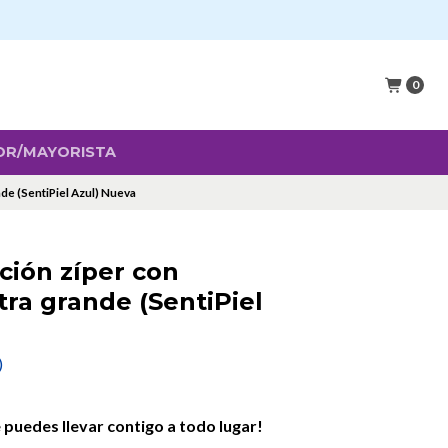
0
OR/MAYORISTA
nde (SentiPiel Azul) Nueva
ición zíper con
tra grande (SentiPiel
)
ue puedes llevar contigo a todo lugar!