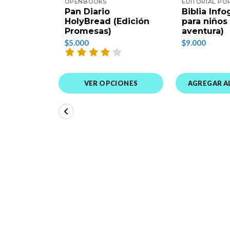
OPENBOOKS
EDITORIAL P
Pan Diario
Biblia Info
HolyBread (Edición
para niños 
Promesas)
aventura)
$5.000
$9.000
AGREGAR A
VER OPCIONES