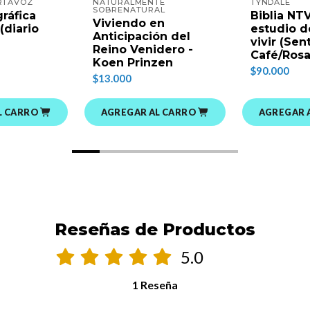
ORTAVOZ
NATURALMENTE
TYNDALE
SOBRENATURAL
gráfica
Biblia NT
Viviendo en
(diario
estudio de
Anticipación del
vivir (Sent
Reino Venidero -
Café/Rosa
Koen Prinzen
$90.000
$13.000
L CARRO
AGREGAR AL CARRO
AGREGAR 
Reseñas de Productos
5.0
1 Reseña