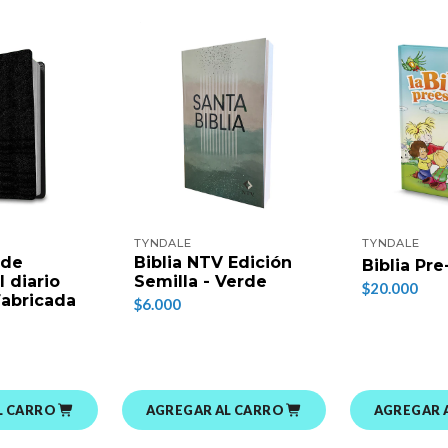
TYNDALE
TYNDALE
 de
Biblia NTV Edición
Biblia Pre
l diario
Semilla - Verde
$20.000
 Fabricada
$6.000
L CARRO
AGREGAR AL CARRO
AGREGAR 