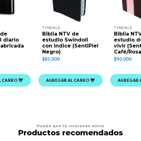
TYNDALE
TYNDALE
 de
Biblia NTV de
Biblia NT
l diario
estudio Swindoll
estudio de
 Fabricada
con indice (SentiPiel
vivir (Sent
Negro)
Café/Rosa
$85.000
$90.000
L CARRO
AGREGAR AL CARRO
AGREGAR 
Puede que te interesen estos
Productos recomendados