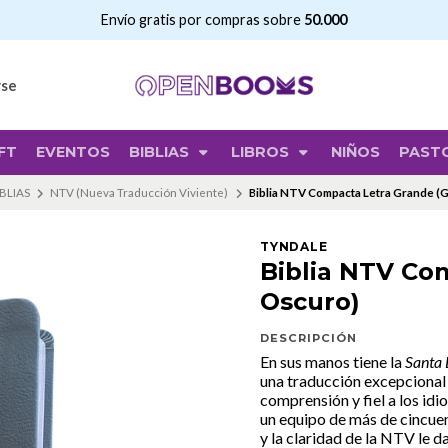
Envío gratis por compras sobre
50.000
rse
FT
EVENTOS
BIBLIAS
LIBROS
NIÑOS
PAST
BLIAS
NTV (Nueva Traducción Viviente)
Biblia NTV Compacta Letra Grande (G
TYNDALE
Biblia NTV Co
Oscuro)
DESCRIPCIÓN
En sus manos tiene la
Santa 
una traducción excepcional d
comprensión y fiel a los idi
un equipo de más de cincuen
y la claridad de la NTV le da