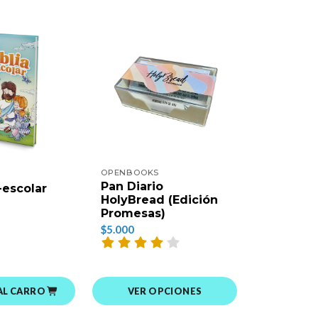
OPENBOOKS
TYNDALE
Pan Diario
Mi Biblia
-escolar
HolyBread (Edición
Bilingue
Promesas)
$17.000
$5.000
AL CARRO
AGREGAR
VER OPCIONES