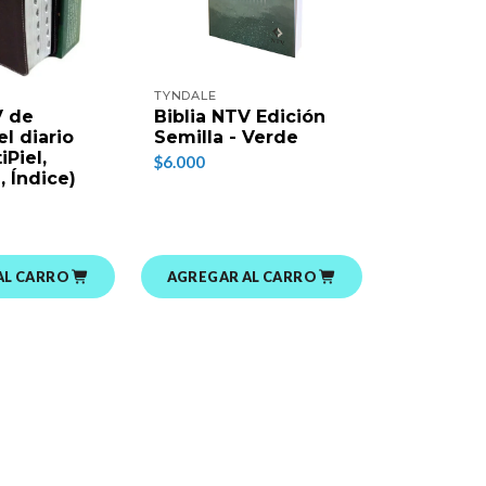
TYNDALE
V de
Biblia NTV Edición
l diario
Semilla - Verde
iPiel,
$6.000
, Índice)
AL CARRO
AGREGAR AL CARRO