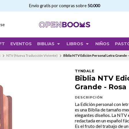
Envío gratis por compras sobr
rse
FT
EVENTOS
BIBLIAS
LIBROS
NIÑOS
PAST
S
NTV (Nueva Traducción Viviente)
Biblia NTV Edición Personal Letra Grande 
TYNDALE
Biblia NTV Edi
Grande - Rosa
DESCRIPCIÓN
La Edición personal con le
es una Biblia de tamaño me
elegantes diseños. La NTV e
redactada en un español fáci
Es el fruto del trabajo de 