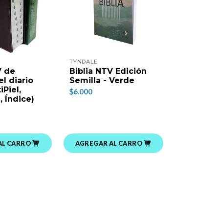
TYNDALE
V de
Biblia NTV Edición
l diario
Semilla - Verde
iPiel,
$6.000
, Índice)
AL CARRO
AGREGAR AL CARRO