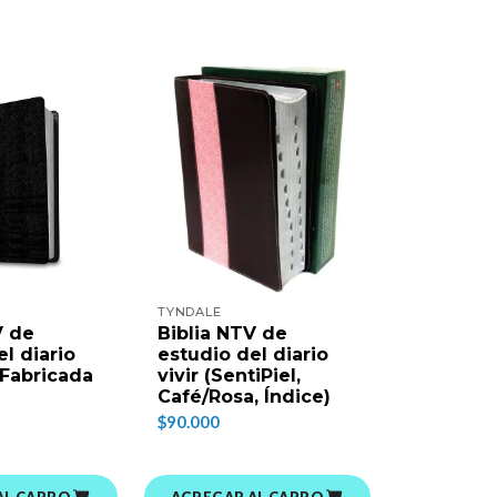
TYNDALE
TYNDALE
V de
Biblia NTV de
Biblia R
l diario
estudio del diario
estudio d
l Fabricada
vivir (SentiPiel,
vivir (Se
Café/Rosa, Índice)
Negro/Ón
$90.000
$79.500
AL CARRO
AGREGAR AL CARRO
AGREGAR