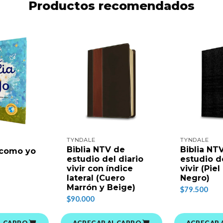
Productos recomendados
TYNDALE
TYNDALE
Biblia NTV de
Biblia NT
 como yo
estudio del diario
estudio de
vivir con índice
vivir (Pie
lateral (Cuero
Negro)
Marrón y Beige)
$79.500
$90.000
L CARRO
AGREGAR AL CARRO
AGREGAR 