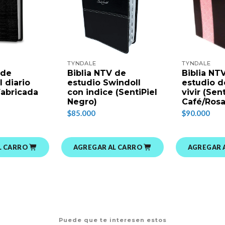
TYNDALE
TYNDALE
 de
Biblia NTV de
Biblia NT
l diario
estudio Swindoll
estudio de
 Fabricada
con indice (SentiPiel
vivir (Sent
Negro)
Café/Rosa
$85.000
$90.000
L CARRO
AGREGAR AL CARRO
AGREGAR 
Puede que te interesen estos