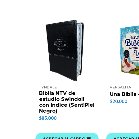
TYNDALE
VERSALITA
Biblia NTV de
Una Biblia
estudio Swindoll
$20.000
con indice (SentiPiel
Negro)
$85.000
AGREGAR AL CARRO
AGREGAR A