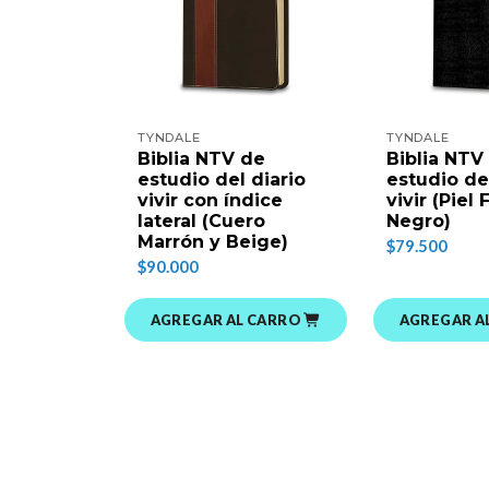
TYNDALE
TYNDALE
Biblia NTV de
Biblia NTV
estudio del diario
estudio de
vivir con índice
vivir (Piel
lateral (Cuero
Negro)
Marrón y Beige)
$79.500
$90.000
AGREGAR AL CARRO
AGREGAR A