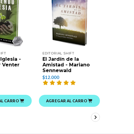
IFT
EDITORIAL SHIFT
EDITORIAL 
Iglesia -
El Jardín de la
Sanando 
 Venter
Amistad - Mariano
de Orfan
Sennewald
Hetland
$12.000
$9.000
AL CARRO
AGREGAR AL CARRO
AGREGAR