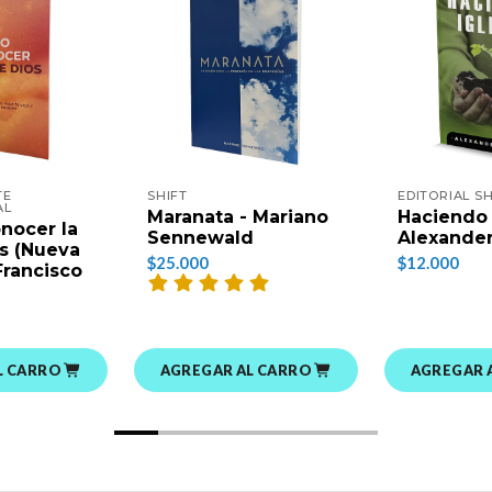
TE
SHIFT
EDITORIAL SH
AL
Maranata - Mariano
Haciendo 
nocer la
Sennewald
Alexander
s (Nueva
$25.000
$12.000
Francisco
L CARRO
AGREGAR AL CARRO
AGREGAR 