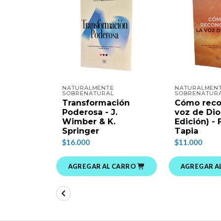
NATURALMENTE
NATURALMEN
SOBRENATURAL
SOBRENATUR
Transformación
Cómo reco
Poderosa - J.
voz de Dio
Wimber & K.
Edición) - 
Springer
Tapia
$16.000
$11.000
AGREGAR AL CARRO
AGREGAR A