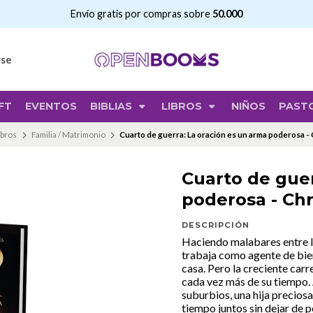
Envío gratis por compras sobre
50.000
rse
FT
EVENTOS
BIBLIAS
LIBROS
NIÑOS
PAST
ibros
Familia / Matrimonio
Cuarto de guerra: La oración es un arma poderosa - 
Cuarto de guer
poderosa - Chr
DESCRIPCIÓN
Haciendo malabares entre la
trabaja como agente de bien
casa. Pero la creciente ca
cada vez más de su tiempo. A
suburbios, una hija precios
tiempo juntos sin dejar de 