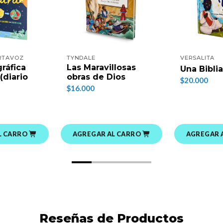
ORTAVOZ
TYNDALE
VERSALITA
gráfica
Las Maravillosas
Una Bibli
(diario
obras de Dios
$20.000
$16.000
L CARRO
AGREGAR AL CARRO
AGREGAR 
Reseñas de Productos