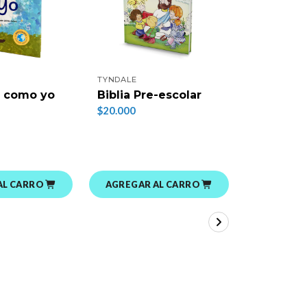
TYNDALE
OPENBOOK
Pan Diar
a como yo
Biblia Pre-escolar
HolyBrea
$20.000
Promesa
$5.000
AL CARRO
AGREGAR AL CARRO
VER 