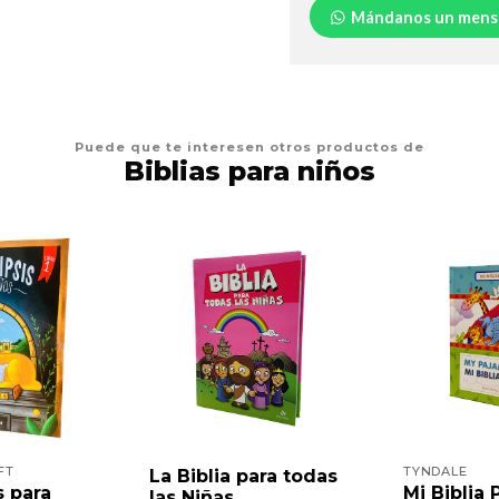
Mándanos un mens
Puede que te interesen otros productos de
Biblias para niños
FT
TYNDALE
La Biblia para todas
s para
Mi Biblia 
las Niñas