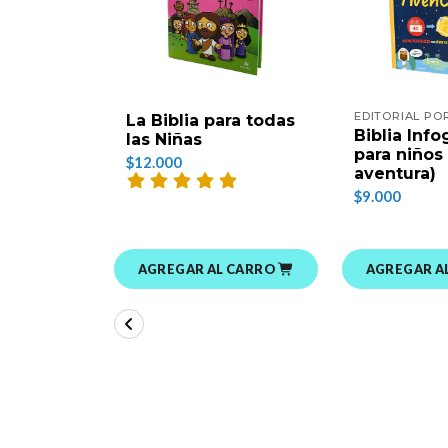
EDITORIAL P
La Biblia para todas
Biblia Info
las Niñas
para niños 
$12.000
aventura)
$9.000
AGREGAR AL CARRO
AGREGAR A