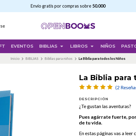
Envío gratis por compras sobre
50.000
rse
FT
EVENTOS
BIBLIAS
LIBROS
NIÑOS
PAST
Inicio
BIBLIAS
Biblias para niños
La Biblia para todos los Niños
La Biblia para
(2 Reseña
DESCRIPCIÓN
¿Te gustan las aventuras?
Pues agárrate fuerte, po
de tu vida.
En estas páginas vas a leer