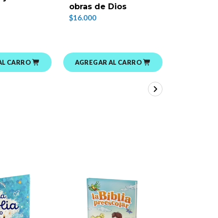
obras de Dios
$20.000
$16.000
AL CARRO
AGREGAR AL CARRO
AGREGAR