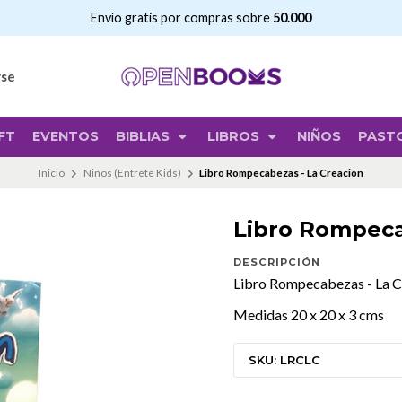
Envío gratis por compras sobre
50.000
rse
FT
EVENTOS
BIBLIAS
LIBROS
NIÑOS
PAST
Inicio
Niños (Entrete Kids)
Libro Rompecabezas - La Creación
Libro Rompeca
DESCRIPCIÓN
Libro Rompecabezas - La C
Medidas 20 x 20 x 3 cms
SKU: LRCLC