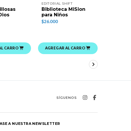
EDITORIAL SHIFT
TYNDALE
illosas
Biblioteca MiSion
Mi Cabel
Dios
para Niños
Matt For
$26.000
$19.000
AL CARRO
AGREGAR AL CARRO
AGREGAR
SÍGUENOS
ASE A NUESTRA NEWSLETTER