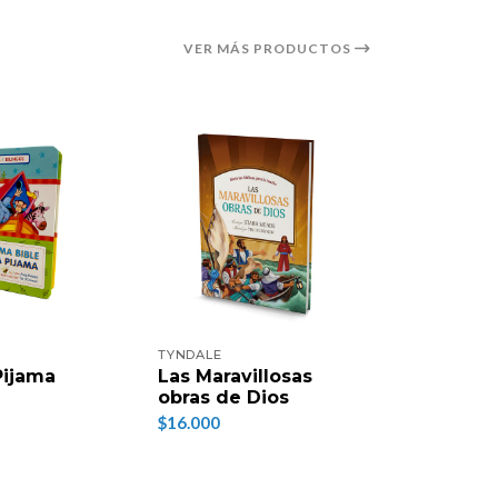
VER MÁS PRODUCTOS
TYNDALE
TYNDALE
Pijama
Las Maravillosas
Biblia Pr
obras de Dios
$20.000
$16.000