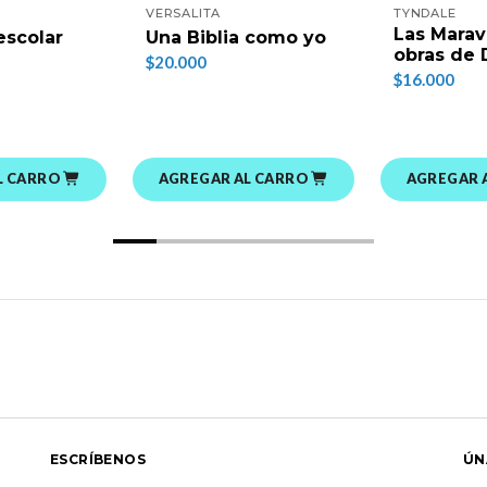
VERSALITA
TYNDALE
Las Marav
escolar
Una Biblia como yo
obras de 
$20.000
$16.000
L CARRO
AGREGAR AL CARRO
AGREGAR 
ESCRÍBENOS
ÚN