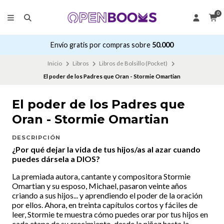
0
Envío gratis por compras sobre
50.000
Inicio
Libros
Libros de Bolsillo (Pocket)
El poder de los Padres que Oran - Stormie Omartian
El poder de los Padres que
Oran - Stormie Omartian
DESCRIPCIÓN
¿Por qué dejar la vida de tus hijos/as al azar cuando
puedes dársela a DIOS?
La premiada autora, cantante y compositora Stormie
Omartian y su esposo, Michael, pasaron veinte años
criando a sus hijos... y aprendiendo el poder de la oración
por ellos. Ahora, en treinta capítulos cortos y fáciles de
leer, Stormie te muestra cómo puedes orar por tus hijos en
cada etapa de su crecimiento, desde la niñez hasta la