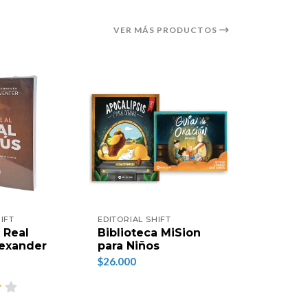
VER MÁS PRODUCTOS
IFT
EDITORIAL SHIFT
EDITORIAL 
 Real
Biblioteca MiSion
Hijos de 
lexander
para Niños
(Nueva Ed
Mariano
$26.000
$16.000