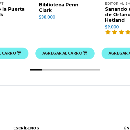
FT
EDITORIAL SH
Biblioteca Penn
 la Puerta
Sanando e
Clark
rk
de Orfand
$38.000
Hetland
$9.000
L CARRO
AGREGAR AL CARRO
AGREGAR 
ESCRÍBENOS
ÚN