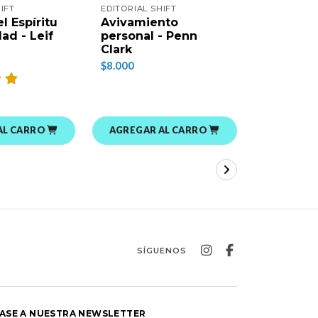
IFT
EDITORIAL SHIFT
EDITORIAL 
l Espíritu
Avivamiento
Siguiend
ad - Leif
personal - Penn
de tu co
Clark
Penn Cla
$8.000
$9.000
AL CARRO
AGREGAR AL CARRO
AGREGAR
SÍGUENOS
ASE A NUESTRA NEWSLETTER