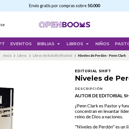
Envío gratis por compras sobre
50.000
rse
FT
EVENTOS
BIBLIAS
LIBROS
NIÑOS
PAST
Inicio
Libros
Libros de Bolsillo (Pocket)
Niveles de Perdón - Penn Clark
EDITORIAL SHIFT
Niveles de Per
DESCRIPCIÓN
AUTOR DE EDITORIAL SH
¡
Penn Clark es Pastor y fun
concentran en levantar líde
reino de Dios a naciones.
"Niveles de Perdón" es un l