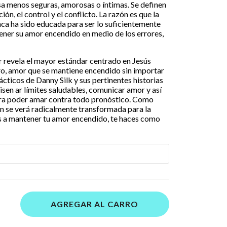
sa menos seguras, amorosas o íntimas. Se definen
ión, el control y el conflicto. La razón es que la
ca ha sido educada para ser lo suficientemente
er su amor encendido en medio de los errores,
revela el mayor estándar centrado en Jesús
o, amor que se mantiene encendido sin importar
cticos de Danny Silk y sus pertinentes historias
isen ar límites saludables, comunicar amor y así
ra poder amar contra todo pronóstico. Como
ión se verá radicalmente transformada para la
 a mantener tu amor encendido, te haces como
AGREGAR AL CARRO