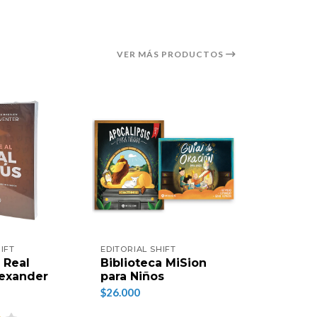
VER MÁS PRODUCTOS
IFT
EDITORIAL SHIFT
EDITORIAL 
 Real
Biblioteca MiSion
Hijos de 
lexander
para Niños
(Nueva Ed
Mariano
$26.000
$16.000