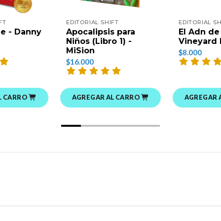
FT
EDITORIAL SHIFT
EDITORIAL SH
le - Danny
Apocalipsis para
El Adn de 
Niños (Libro 1) -
Vineyard
MiSion
$8.000
$16.000
L CARRO
AGREGAR AL CARRO
AGREGAR 