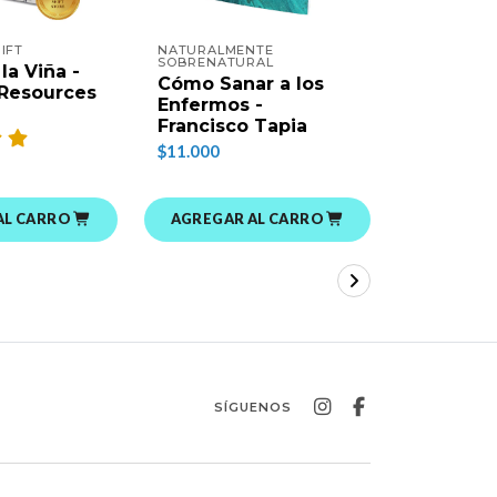
IFT
NATURALMENTE
Los 5 Le
SOBRENATURAL
la Viña -
Amor (Li
Cómo Sanar a los
 Resources
Colorear
Enfermos -
Adultos)
Francisco Tapia
$12.000
$11.000
AL CARRO
AGREGAR AL CARRO
AGREGAR
SÍGUENOS