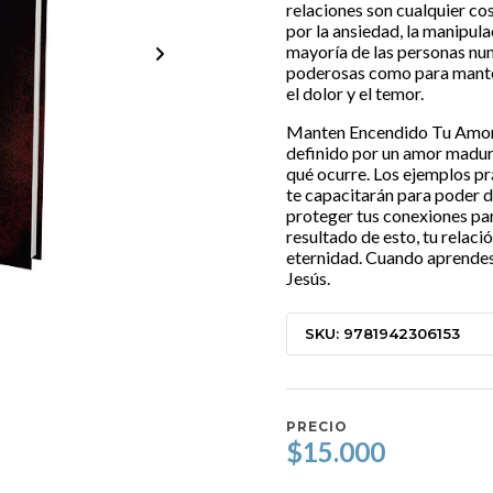
relaciones son cualquier co
por la ansiedad, la manipulac
mayoría de las personas nun
poderosas como para manten
el dolor y el temor.
Manten Encendido Tu Amor 
definido por un amor madur
qué ocurre. Los ejemplos prá
te capacitarán para poder d
proteger tus conexiones pa
resultado de esto, tu relac
eternidad. Cuando aprendes
Jesús.
SKU: 9781942306153
PRECIO
$15.000