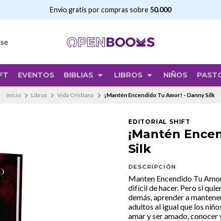
Envío gratis por compras sobre
50.000
rse
FT
EVENTOS
BIBLIAS
LIBROS
NIÑOS
PAST
Inicio
Libros
Vida Cristiana
¡Mantén Encendido Tu Amor! - Danny Silk
EDITORIAL SHIFT
¡Mantén Encen
Silk
DESCRIPCIÓN
Manten Encendido Tu Amor. E
difícil de hacer. Pero si qui
demás, aprender a mantener
adultos al igual que los niñ
amar y ser amado, conocer y