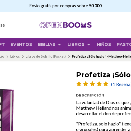
Envío gratis por compras sobre
50.000
rse
FT
EVENTOS
BIBLIAS
LIBROS
NIÑOS
PAST
cio
Libros
Libros de Bolsillo (Pocket)
Profetiza ¡Sólo hazlo! - Matthew Hell
Profetiza ¡Sól
(1 Reseña
DESCRIPCIÓN
La voluntad de Dios es que 
Matthew Helland nos anima y
desarrollar el don de profec
"Profetiza, solo hazlo" tien
o grupales) para aprender a 