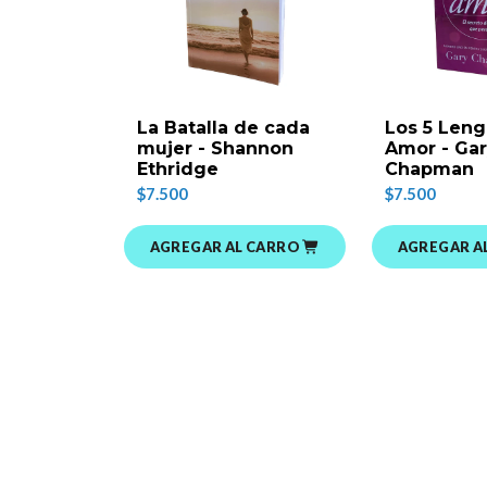
La Batalla de cada
Los 5 Leng
mujer - Shannon
Amor - Ga
Ethridge
Chapman
$7.500
$7.500
AGREGAR AL CARRO
AGREGAR A