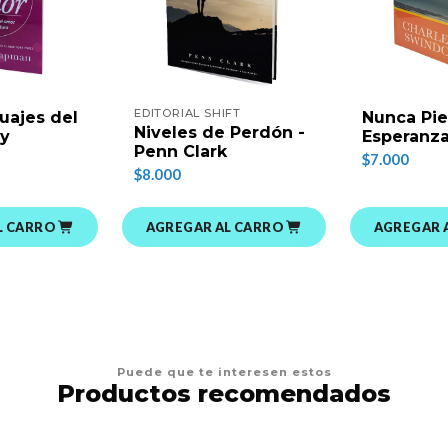
EDITORIAL SHIFT
uajes del
Nunca Pie
Niveles de Perdón -
ry
Esperanz
Penn Clark
$7.000
$8.000
L CARRO
AGREGAR AL CARRO
AGREGAR 
Puede que te interesen estos
Productos recomendados