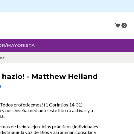
0
OR/MAYORISTA
and
o hazlo! - Matthew Helland
)
¡Todos profeticemos! (1 Corintios 14:31).
 nos enseña mediante este libro a activar y a
ía.
e mas de treinta ejercicios prácticos (individuales
distinguir la voz de Dios y así animar, consolar y