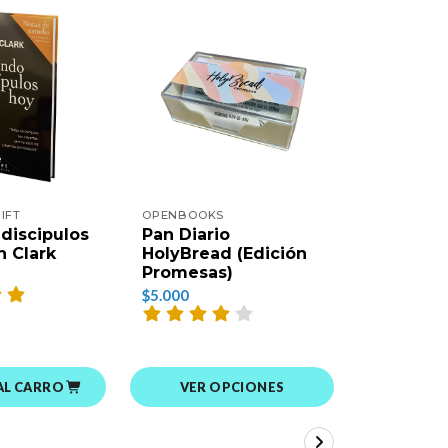
IFT
OPENBOOKS
EDITORIAL 
discipulos
Pan Diario
El Poder
n Clark
HolyBread (Edición
Transfor
Promesas)
Devoción
Mariano
$5.000
$12.000
AL CARRO
AGREGAR
VER OPCIONES