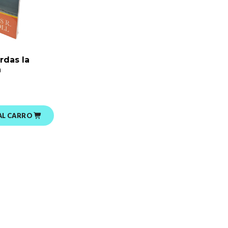
rdas la
a
AL CARRO