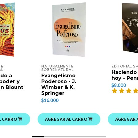
TE
NATURALMENTE
EDITORIAL SH
AL
SOBRENATURAL
Haciendo 
do a
Evangelismo
hoy - Pen
poder y
Poderoso - J.
$8.000
an Blount
Wimber & K.
Springer
$16.000
L CARRO
AGREGAR AL CARRO
AGREGAR 