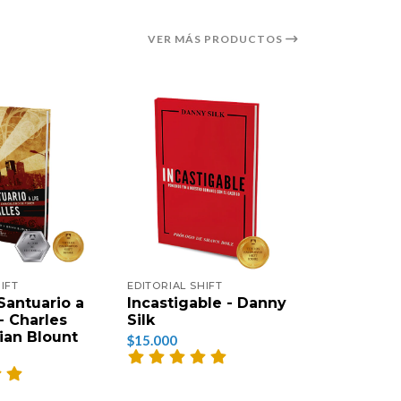
VER MÁS PRODUCTOS
IFT
EDITORIAL SHIFT
EDITORIAL 
Santuario a
Incastigable - Danny
¡Mantén
 - Charles
Silk
Tu Amor!
rian Blount
Silk
$15.000
$15.000