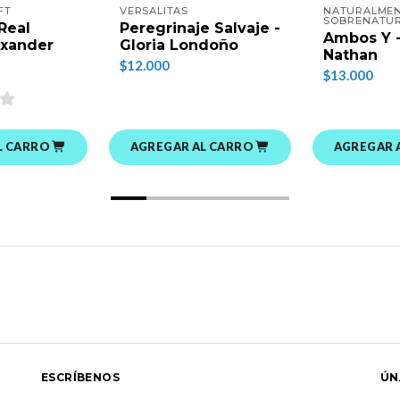
FT
VERSALITAS
NATURALME
SOBRENATU
Real
Peregrinaje Salvaje -
Ambos Y -
exander
Gloria Londoño
Nathan
$12.000
$13.000
L CARRO
AGREGAR AL CARRO
AGREGAR 
ESCRÍBENOS
ÚN