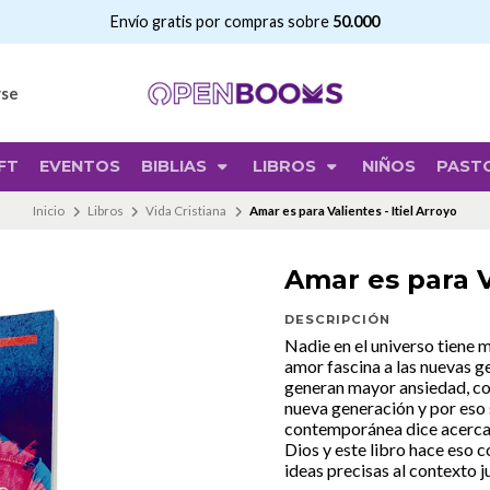
Envío gratis por compras sobre
50.000
rse
FT
EVENTOS
BIBLIAS
LIBROS
NIÑOS
PAST
Inicio
Libros
Vida Cristiana
Amar es para Valientes - Itiel Arroyo
Amar es para Va
DESCRIPCIÓN
Nadie en el universo tiene m
amor fascina a las nuevas g
generan mayor ansiedad, co
nueva generación y por eso 
contemporánea dice acerca d
Dios y este libro hace eso 
ideas precisas al contexto j