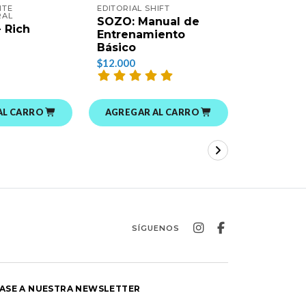
NTE
EDITORIAL SHIFT
EDITORIAL 
RAL
SOZO: Manual de
Haciendo
 Rich
Entrenamiento
hoy - Pe
Básico
$8.000
$12.000
AL CARRO
AGREGAR AL CARRO
AGREGAR
SÍGUENOS
ASE A NUESTRA NEWSLETTER