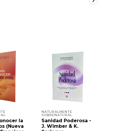
NTE
NATURALMENTE
EDITORIAL 
RAL
SOBRENATURAL
El Adn de
onocer la
Sanidad Poderosa -
Vineyard
os (Nueva
J. Wimber & K.
$8.000