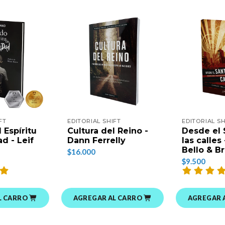
FT
EDITORIAL SHIFT
EDITORIAL SH
 Espíritu
Cultura del Reino -
Desde el 
d - Leif
Dann Ferrelly
las calles
Bello & B
$16.000
$9.500
L CARRO
AGREGAR AL CARRO
AGREGAR 