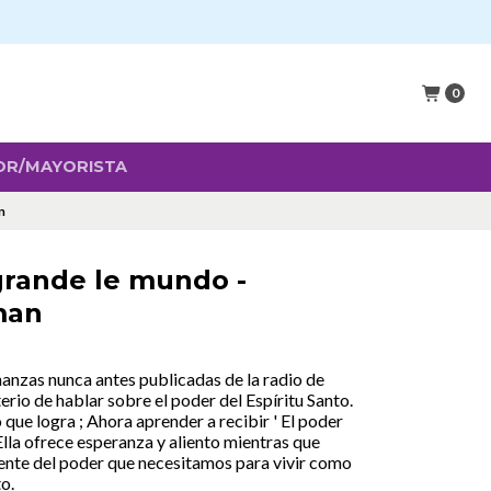
0
OR/MAYORISTA
n
grande le mundo -
man
eñanzas nunca antes publicadas de la radio de
rio de hablar sobre el poder del Espíritu Santo.
 que logra ; Ahora aprender a recibir ' El poder
Ella ofrece esperanza y aliento mientras que
uente del poder que necesitamos para vivir como
o.