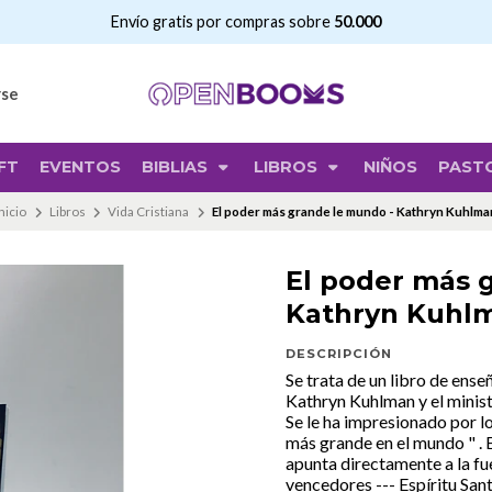
ratis por compras sobre
50.000
rse
FT
EVENTOS
BIBLIAS
LIBROS
NIÑOS
PAST
Inicio
Libros
Vida Cristiana
El poder más grande le mundo - Kathryn Kuhlma
El poder más 
Kathryn Kuhl
DESCRIPCIÓN
Se trata de un libro de ens
Kathryn Kuhlman y el ministe
Se le ha impresionado por lo
más grande en el mundo " . 
apunta directamente a la f
vencedores --- Espíritu Sant