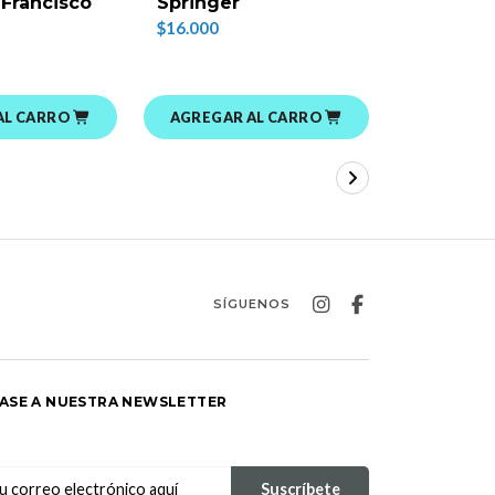
 Francisco
Springer
$16.000
AL CARRO
AGREGAR AL CARRO
AGREGAR
SÍGUENOS
ASE A NUESTRA NEWSLETTER