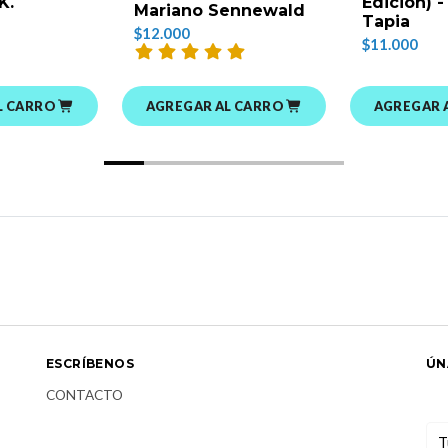
K.
Edición) -
Mariano Sennewald
Tapia
$12.000
$11.000
L CARRO
AGREGAR AL CARRO
AGREGAR 
ESCRÍBENOS
ÚN
CONTACTO