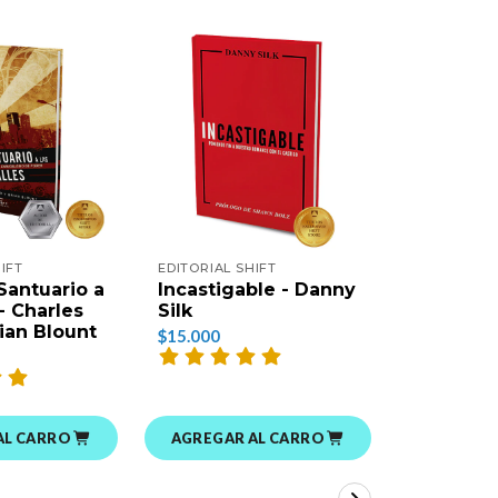
IFT
EDITORIAL SHIFT
EDITORIAL 
Santuario a
Incastigable - Danny
¡Mantén
 - Charles
Silk
Tu Amor!
rian Blount
Silk
$15.000
$15.000
AL CARRO
AGREGAR AL CARRO
AGREGAR