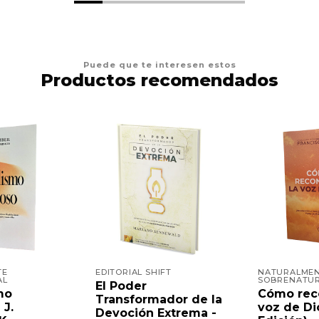
Puede que te interesen estos
Productos recomendados
TE
EDITORIAL SHIFT
NATURALME
AL
SOBRENATU
El Poder
mo
Cómo rec
Transformador de la
 J.
voz de Di
Devoción Extrema -