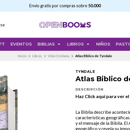
Envío gratis por compras sobre
50.000
rse
FT
EVENTOS
BIBLIAS
LIBROS
NIÑOS
PAST
Inicio
Libros
Vida Cristiana
Atlas Biblico de Tyndale
TYNDALE
Atlas Biblico 
DESCRIPCIÓN
Haz Click aquí para ver el
La Biblia describe aconteci
características geográficas 
y el mensaje de la Biblia. El
geográfico y revela su impo