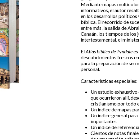
Mediante mapas multicolore
informativos, el autor resa
en los desarrollos políticos
bíblica. El recorrido de suc
entre más, la salida de Abr
Canaán, los tiempos de los ju
intertestamental, el ministe
El
Atlas bíblico de Tyndale
es 
descubrimientos frescos en 
para la preparación de serm
personal.
Características especiales:
Un estudio exhaustivo 
que ocurrieron allí, des
cristianismo por todo 
Un índice de mapas par
Un índice general para
importantes
Un índice de referencia
Cientos de notas final
documentación adicio