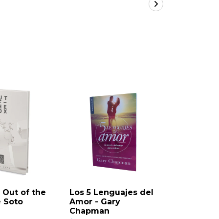
EDITORIAL 
 Out of the
Los 5 Lenguajes del
¡Mantén
é Soto
Amor - Gary
Tu Amor!
Chapman
Silk