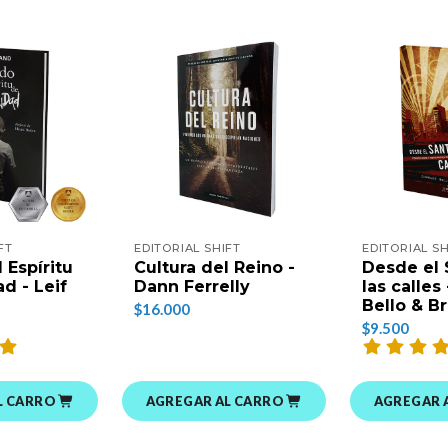
FT
EDITORIAL SHIFT
EDITORIAL SH
 Espíritu
Cultura del Reino -
Desde el 
d - Leif
Dann Ferrelly
las calles
Bello & B
$16.000
$9.500
L CARRO
AGREGAR AL CARRO
AGREGAR 