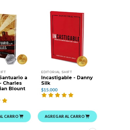
IFT
EDITORIAL SHIFT
EDITORIAL 
Santuario a
Incastigable - Danny
¡Mantén
 - Charles
Silk
Tu Amor!
rian Blount
Silk
$15.000
$15.000
AL CARRO
AGREGAR AL CARRO
AGREGAR