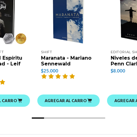
FT
SHIFT
EDITORIAL SH
 Espíritu
Maranata - Mariano
Niveles d
d - Leif
Sennewald
Penn Clar
$25.000
$8.000
L CARRO
AGREGAR AL CARRO
AGREGAR 