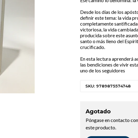
Ese camino lo denomina: la 
Desde los días de los apóst
definir este tema: la vida pro
completamente santificada, la
victoriosa, la vida cambiada
producida sobre este asunt
santo o más lleno del Espíri
crucificado.
En esta lectura aprenderá ac
las bendiciones de vivir es
uno de los seguidores
SKU: 9789875574748
Agotado
Póngase en contacto con
este producto.