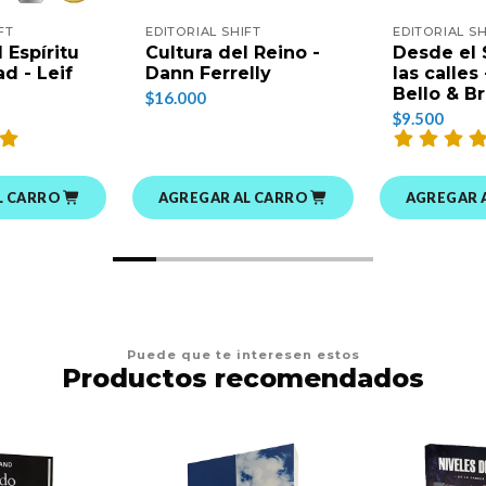
FT
EDITORIAL SHIFT
EDITORIAL SH
 Espíritu
Cultura del Reino -
Desde el 
d - Leif
Dann Ferrelly
las calles
Bello & B
$16.000
$9.500
L CARRO
AGREGAR AL CARRO
AGREGAR 
Puede que te interesen estos
Productos recomendados