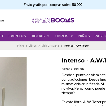
Envío gratis por compras sobre
50.000
rse
FT
EVENTOS
BIBLIAS
LIBROS
NIÑOS
PAST
Inicio
Libros
Vida Cristiana
Intenso - A.W.Tozer
Intenso - A.W.
DESCRIPCIÓN
Desde el punto de vista natu
contradicciones. Desde luego
misma: vida crucificada. Si 
no viva. Pero, ¿cómo puede 
tiempo?
En este libro, A. W. Tozer p