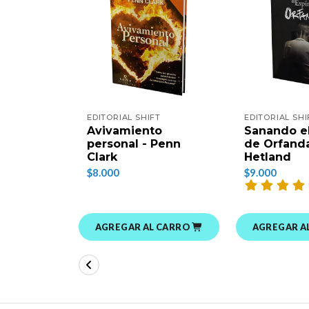
EDITORIAL SHIFT
EDITORIAL SHI
Avivamiento
Sanando el
personal - Penn
de Orfanda
Clark
Hetland
$8.000
$9.000
AGREGAR AL CARRO
AGREGAR A