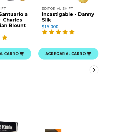
IFT
EDITORIAL SHIFT
EDITORIAL 
Santuario a
Incastigable - Danny
¡Mantén
 - Charles
Silk
Tu Amor!
rian Blount
Silk
$15.000
$15.000
AL CARRO
AGREGAR AL CARRO
AGREGAR