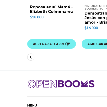
NATURALMEN
Reposa aquí, Mamá -
SOBRENATUR
Elizbeth Colmenarez
Demostran
$18.000
Jesús con 
amor - Bri
$16.000
AGREGAR AL CARRO
AGREGAR A
MENÚ