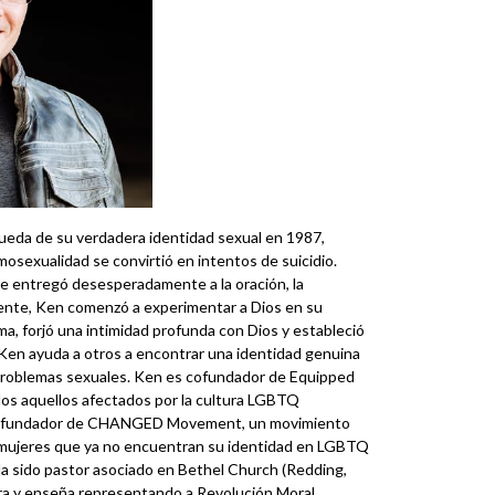
ueda de su verdadera identidad sexual en 1987,
mosexualidad se convirtió en intentos de suicidio.
se entregó desesperadamente a la oración, la
lmente, Ken comenzó a experimentar a Dios en su
a, forjó una intimidad profunda con Dios y estableció
 Ken ayuda a otros a encontrar una identidad genuina
 problemas sexuales. Ken es cofundador de Equipped
odos aquellos afectados por la cultura LGBTQ
o-fundador de CHANGED Movement, un movimiento
mujeres que ya no encuentran su identidad en LGBTQ
ido pastor asociado en Bethel Church (Redding,
tra y enseña representando a Revolución Moral