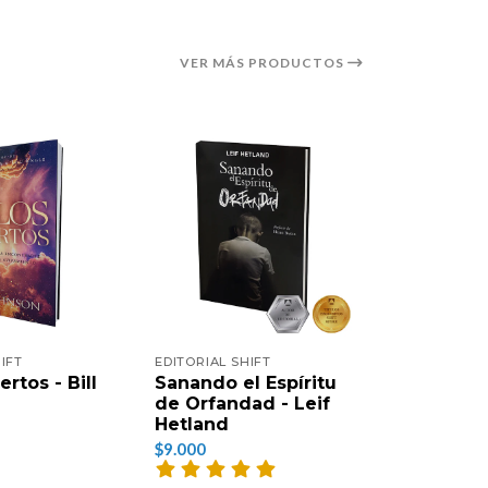
VER MÁS PRODUCTOS
IFT
EDITORIAL SHIFT
EDITORIAL 
ertos - Bill
Sanando el Espíritu
Desde el
de Orfandad - Leif
las calle
Hetland
Bello & B
$9.000
$9.500