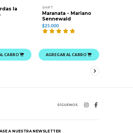
SHIFT
rdas la
Esperan
Maranata - Mariano
a
$16.000
Sennewald
$25.000
AL CARRO
AGREGAR AL CARRO
AGREGAR
SÍGUENOS
ASE A NUESTRA NEWSLETTER