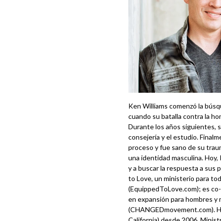
Ken Williams comenzó la búsq
cuando su batalla contra la ho
Durante los años siguientes, 
consejería y el estudio. Fina
proceso y fue sano de su traum
una identidad masculina. Hoy,
y a buscar la respuesta a sus
to Love, un ministerio para t
(EquippedToLove.com); es c
en expansión para hombres y 
(CHANGEDmovement.com). Ha s
California) desde 2006. Minis