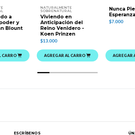
TE
NATURALMENTE
Nunca Pie
AL
SOBRENATURAL
Esperanz
do a
Viviendo en
$7.000
poder y
Anticipación del
an Blount
Reino Venidero -
Koen Prinzen
$13.000
L CARRO
AGREGAR AL CARRO
AGREGAR 
ESCRÍBENOS
ÚN