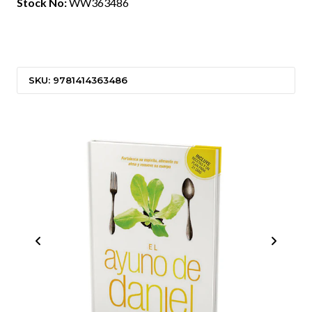
Stock No:
WW363486
SKU: 9781414363486