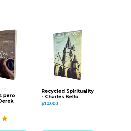
IFT
Recycled Spirituality
Esperan
s pero
- Charles Bello
$16.000
 Derek
$10.000