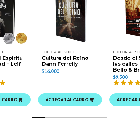
FT
EDITORIAL SHIFT
EDITORIAL SH
 Espíritu
Cultura del Reino -
Desde el 
d - Leif
Dann Ferrelly
las calles
Bello & B
$16.000
$9.500
L CARRO
AGREGAR AL CARRO
AGREGAR 