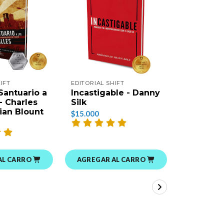
IFT
EDITORIAL SHIFT
EDITORIAL 
Santuario a
Incastigable - Danny
¡Mantén
 - Charles
Silk
Tu Amor!
rian Blount
Silk
$15.000
$15.000
AL CARRO
AGREGAR AL CARRO
AGREGAR