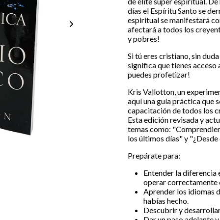
de élite súper espiritual. D
días el Espíritu Santo se d
espiritual se manifestará c
afectará a todos los creyen
y pobres!
Si tú eres cristiano, sin duda
significa que tienes acceso
puedes profetizar!
Kris Vallotton, un experime
aquí una guía práctica que s
capacitación de todos los c
Esta edición revisada y act
temas como: "Comprendiendo 
los últimos días" y "¿Desde
Prepárate para:
Entender la diferencia 
operar correctamente 
Aprender los idiomas d
habías hecho.
Descubrir y desarrolla
Dar un paso adelante y