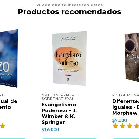
Puede que te interesen estos
Productos recomendados
FT
NATURALMENTE
EDITORIAL SH
SOBRENATURAL
ual de
Diferente
Evangelismo
ento
Iguales -
Poderoso - J.
Morphew
Wimber & K.
$9.000
Springer
$16.000