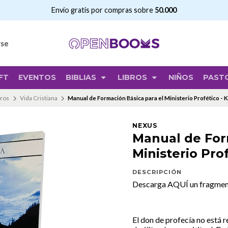
Envío gratis por compras sobre
50.00
rse
FT
EVENTOS
BIBLIAS
LIBROS
NIÑOS
PAST
bros
Vida Cristiana
Manual de Formación Básica para el Ministerio Profético - K
NEXUS
Manual de For
Ministerio Prof
DESCRIPCIÓN
Descarga AQUÍ un fragme
El don de profecía no está 